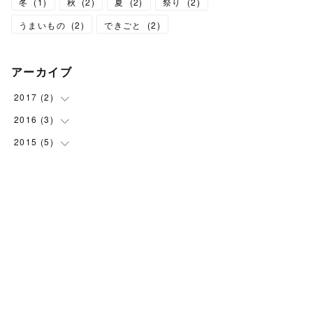
冬
(
1
)
秋
(
2
)
夏
(
2
)
祭り
(
2
)
うまいもの
(
2
)
できごと
(
2
)
アーカイブ
2017
(
2
)
2016
(
3
(
1
)
)
(
1
)
2015
(
5
(
1
)
)
(
1
)
(
1
)
(
1
)
(
1
)
(
2
)
(
1
)