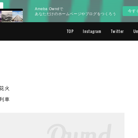
Ameba Owndで
今す
あなただけのホームページやブログをつくろう
TOP
Instagram
Twitter
U
花火
列車