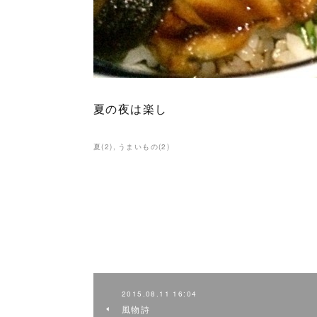
夏の夜は楽し
夏
(
2
)
うまいもの
(
2
)
2015.08.11 16:04
風物詩