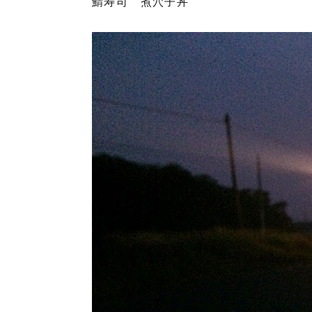
鯖寿司 煮穴子丼