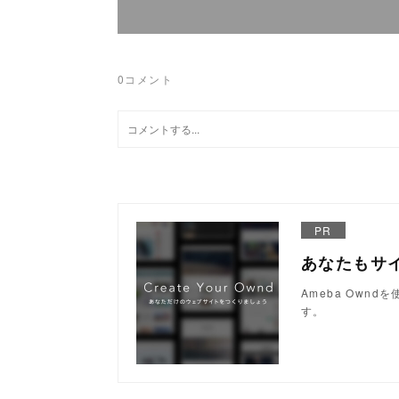
0
コメント
PR
あなたもサ
Ameba Own
す。