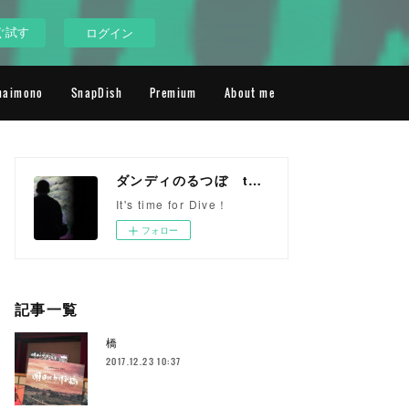
ぐ試す
ログイン
maimono
SnapDish
Premium
About me
ダンディのるつぼ the next generation
It's time for Dive！
フォロー
記事一覧
橋
2017.12.23 10:37