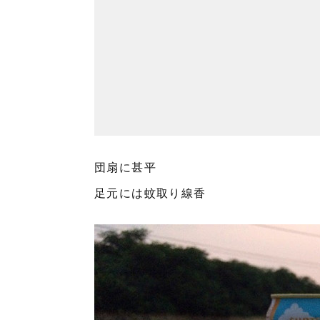
団扇に甚平
足元には蚊取り線香