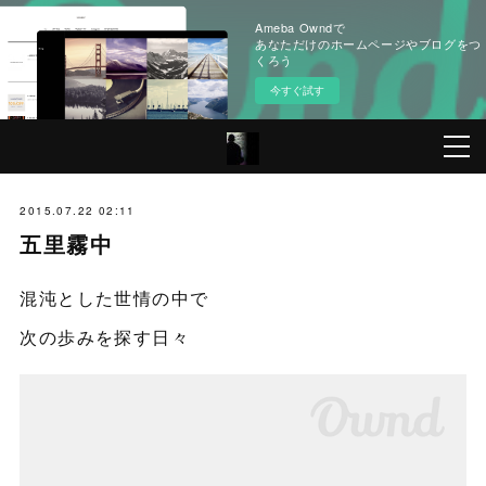
Ameba Owndで
あなただけのホームページやブログをつ
くろう
今すぐ試す
2015.07.22 02:11
五里霧中
混沌とした世情の中で
次の歩みを探す日々